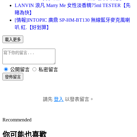
LANVIN 浪凡 Marry Me 女性淡香精75ml TESTER【先
睹為快】
[情報]INTOPIC 廣鼎 SP-HM-BT130 無線藍牙麥克風喇
叭 紅.【好划算】
載入更多
公開留言
私密留言
發佈留言
請先
登入
以發表留言。
Recommended
你可能也喜歡