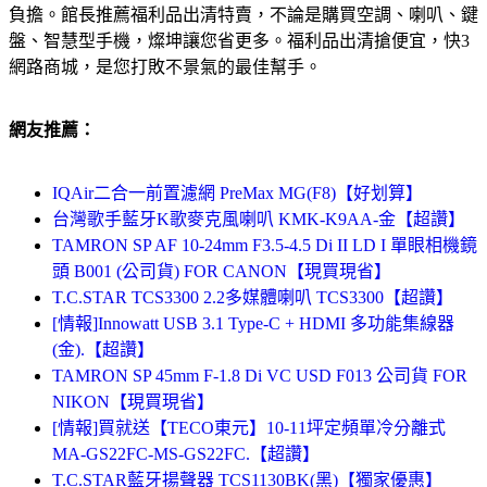
負擔。館長推薦福利品出清特賣，不論是購買空調、喇叭、鍵
盤、智慧型手機，燦坤讓您省更多。福利品出清搶便宜，快3
網路商城，是您打敗不景氣的最佳幫手。
網友推薦：
IQAir二合一前置濾網 PreMax MG(F8)【好划算】
台灣歌手藍牙K歌麥克風喇叭 KMK-K9AA-金【超讚】
TAMRON SP AF 10-24mm F3.5-4.5 Di II LD I 單眼相機鏡
頭 B001 (公司貨) FOR CANON【現買現省】
T.C.STAR TCS3300 2.2多媒體喇叭 TCS3300【超讚】
[情報]Innowatt USB 3.1 Type-C + HDMI 多功能集線器
(金).【超讚】
TAMRON SP 45mm F-1.8 Di VC USD F013 公司貨 FOR
NIKON【現買現省】
[情報]買就送【TECO東元】10-11坪定頻單冷分離式
MA-GS22FC-MS-GS22FC.【超讚】
T.C.STAR藍牙揚聲器 TCS1130BK(黑)【獨家優惠】