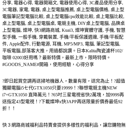
分享, 電器心得, 電器開箱文, 電器使用心得, 3C產品使用分享,
3C電器, 家電, 電器, 桌上型電腦推薦, 桌上型電腦價格, 桌上型
電腦筆記型電腦比較, 桌上型電腦cpu效能比較, 桌上電腦比較,
桌上型電腦, 桌上型電腦桌, 電競主機, DIY桌上型電腦, 品牌桌
上型電腦, 燦坤, 快3網路商城, Kuai3, 燦坤實體守護, 手機, 智慧
型手機, 一般手機, 穿戴裝置, 手機/平板保護週邊, 手機/平板配
件, Apple配件, 行動電源, 耳機, MP5/MP3, 電腦, 筆記型電腦,
平板電腦,部落客大推，用過都說讚。日本Kalita陶瓷濾杯102/
咖啡 02003好用嗎？最新特價，最新上市，限時特價。
#GOODS_NAME#開箱，使用經驗，心得分享
?即日起買空調再送掃地機器人，數量有限，送完為止！?超值
獨顯電腦i5七代GTX1050只要19999！?聯想電競主機NEW
i7+GTX1050 直降萬元！?65吋三星電視省快2萬塊，加9999再
送指定43型電視！?下載燦坤x快3APP再送限量折價券最低92
折！！
快３網路商城福利品特賣會提供多樣性的福利品，讓您購物無