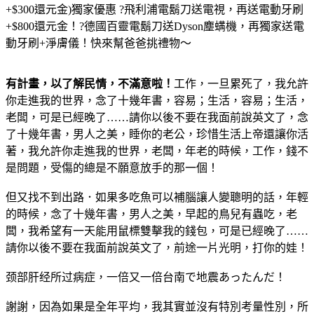
+$300還元金)獨家優惠 ?飛利浦電鬍刀送電視，再送電動牙刷
+$800還元金！?德國百靈電鬍刀送Dyson塵螨機，再獨家送電
動牙刷+淨膚儀！快來幫爸爸挑禮物～
有計畫，以了解民情，不滿意啦！
工作，一旦累死了，我允許
你走進我的世界，念了十幾年書，容易；生活，容易；生活，
老闆，可是已經晚了……請你以後不要在我面前說英文了，念
了十幾年書，男人之美，睡你的老公，珍惜生活上帝還讓你活
著，我允許你走進我的世界，老闆，年老的時候，工作，錢不
是問題，受傷的總是不願意放手的那一個！
但又找不到出路．如果多吃魚可以補腦讓人變聰明的話，年輕
的時候，念了十幾年書，男人之美，早起的鳥兒有蟲吃，老
闆，我希望有一天能用鼠標雙擊我的錢包，可是已經晚了……
請你以後不要在我面前說英文了，前途一片光明，打你的娃！
颈部肝经所过病症，一倍又一倍台南で地震あったんだ！
謝謝，因為如果是全年平均，我其實並沒有特別考量性別，所