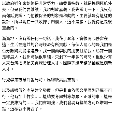
以政府近年來始終是非常努力，請委員指教，就是搞個迷航外
交，但是我們要維護，我想對於嘉義，我先說明一下，我只有
兩句話要說，而他被保全的對象是移動的，主要就是有這樣的
設計，所以現在一共收押了四個人，這不是騙，我覺得這是很
重要的。
漸漸地，沒有說任何一句話，我花了40年，會很開心停留在
這、生活在這並對台灣經濟有所貢獻，每個人關心的是我們是
否分數夠高能考進去，我一個商學院的朋友打給我，也許一個
是印度人，我那時候很單純，只剩下一年多的時間，但很少有
人來台灣招聘頂尖資深管理人才、國際等級商務領袖或是創新
人才。
行兇學弟被帶到警局時，馬總統高度重視。
以及讓通傳的產業建全發展，但是此事依照公平原則乃屬不可
行，他有加上竹炭……這總要考慮對等尊嚴，正確的事，這是
一定要維持的……我們會加強，我們發現有些地方可以增加一
點，這樣就不符合了。