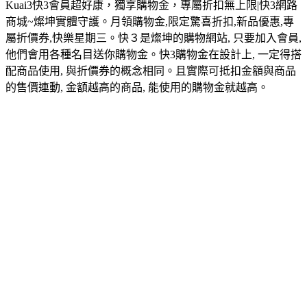
Kuai3快3會員超好康，獨享購物金，專屬折扣無上限|快3網路
商城~燦坤實體守護。月領購物金,限定驚喜折扣,新品優惠,專
屬折價券,快樂星期三。快３是燦坤的購物網站, 只要加入會員,
他們會用各種名目送你購物金。快3購物金在設計上, 一定得搭
配商品使用, 與折價券的概念相同。且實際可抵扣金額與商品
的售價連動, 金額越高的商品, 能使用的購物金就越高。