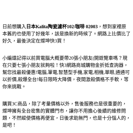
日前想購入
日本Kalita陶瓷濾杯102/咖啡 02003
，想到家裡原
本舊的也使用了好幾年，該是換新的時候了。網路上比價比了
好久，最後決定在燦坤快3買！
小編還記得以前買電腦大概要帶20張小朋友(開遊覽車嗎？現
在只要七張小朋友就夠啦！快3網路商城購物金折抵查詢器，
幫您找最殺優惠!電腦,筆電,智慧型手機,家電,相機,單眼,通通可
以折價,殺爆全台!每日限時大降價，夜間激殺價格不手軟，等
你來挑戰。
購買3C商品，除了考量價格以外，售後服務也是很重要的，
燦坤擁有全台密集的實體門市，讓你不用擔心後續的維修問
題，不然縱使價格再便宜，日後求助無門，也是十分惱人的，
是吧！