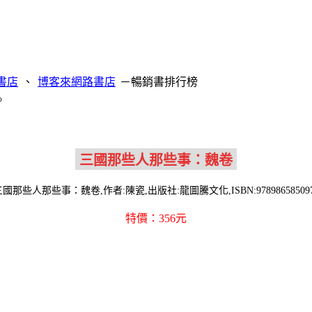
、
－暢銷書排行榜
。
國那些人那些事：魏卷,作者:陳瓷,出版社:龍圖騰文化,ISBN:97898658509
特價：356元