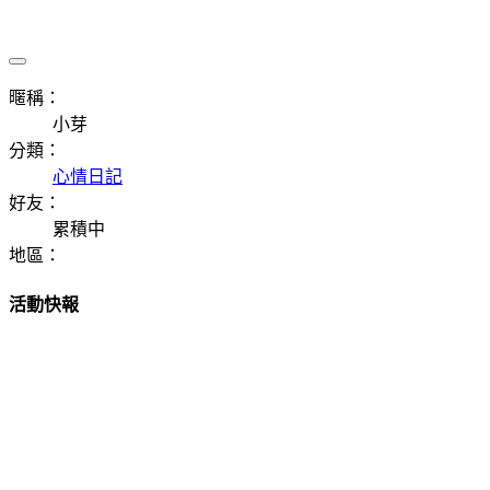
暱稱：
小芽
分類：
心情日記
好友：
累積中
地區：
活動快報