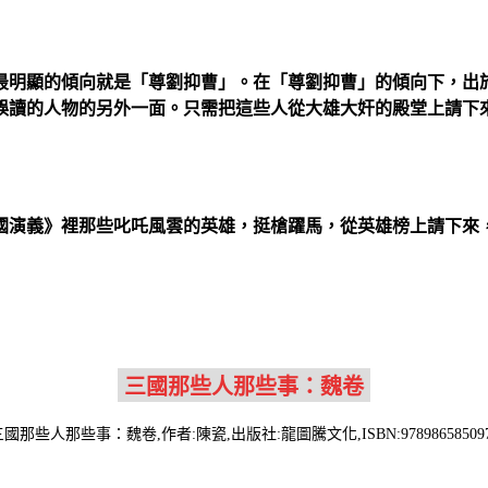
最明顯的傾向就是「尊劉抑曹」。在「尊劉抑曹」的傾向下，出
誤讀的人物的另外一面。只需把這些人從大雄大奸的殿堂上請下
國演義》裡那些叱吒風雲的英雄，挺槍躍馬，從英雄榜上請下來
國那些人那些事：魏卷,作者:陳瓷,出版社:龍圖騰文化,ISBN:97898658509