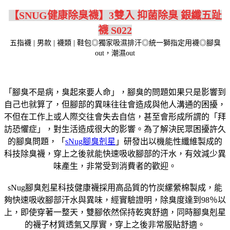
【SNUG健康除臭襪】3雙入 抑菌除臭 銀纖五趾
襪 S022
五指襪 | 男款 | 襪類 | 鞋包◎獨家吸濕排汗◎統一獅指定用襪◎腳臭
out，潮濕out
「腳臭不是病，臭起來要人命」，腳臭的問題如果只是影響到
自己也就算了，但腳部的異味往往會造成與他人溝通的困擾，
不但在工作上或人際交往會失去自信，甚至會形成所謂的「拜
訪恐懼症」，對生活造成很大的影響。為了解決民眾困擾許久
的腳臭問題，「
sNug腳臭剋星
」研發出以機能性纖維製成的
科技除臭襪，穿上之後就能快速吸收腳部的汗水，有效減少異
味產生，非常受到消費者的歡迎。
sNug腳臭剋星科技健康襪採用高品質的竹炭縲縈棉製成，能
夠快速吸收腳部汗水與異味，經實驗證明，除臭度達到98％以
上，即使穿著一整天，雙腳依然保持乾爽舒適，同時腳臭剋星
的襪子材質透氣又厚實，穿上之後非常服貼舒適。