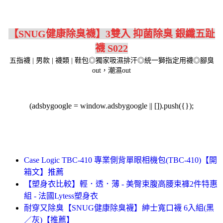
【SNUG健康除臭襪】3雙入 抑菌除臭 銀纖五趾
襪 S022
五指襪 | 男款 | 襪類 | 鞋包◎獨家吸濕排汗◎統一獅指定用襪◎腳臭
out，潮濕out
(adsbygoogle = window.adsbygoogle || []).push({});
Case Logic TBC-410 專業側背單眼相機包(TBC-410)【開
箱文】推薦
【塑身衣比較】輕．透．薄 - 美臀束腹高腰束褲2件特惠
組 - 法國Lytess塑身衣
耐穿又除臭【SNUG健康除臭襪】紳士寬口襪 6入組(黑
／灰)【推薦】