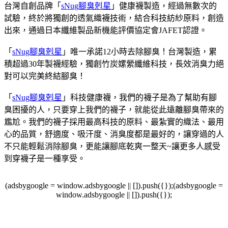
台灣自創品牌「
sNug腳臭剋星
」健康襪製造，經過無數次的
試驗，終於將獨創的透氣織襪技術，結合科技紡紗原料，創造
出來，通過日本纖維製品新機能評價協定會JAFET認證。
「
sNug腳臭剋星
」唯一承諾12小時去除腳臭！台灣製造，累
積超過30年製襪經驗，獨創竹炭嫘縈纖維科技，長效消臭力絕
對可以完美終結腳臭！
「
sNug腳臭剋星
」科技健康襪，我們的襪子是為了幫助有腳
臭困擾的人，只要穿上我們的襪子，就能從此遠離腳臭帶來的
尷尬。我們的襪子採用最高科技的原料、最紮實的織法、最用
心的品質，舒適度、吸汗度、消臭度都是最好的，讓穿過的人
不只能輕鬆消除腳臭，更能讓腳底乾爽一整天~讓更多人感受
到穿襪子是一種享受。
(adsbygoogle = window.adsbygoogle || []).push({});(adsbygoogle =
window.adsbygoogle || []).push({});