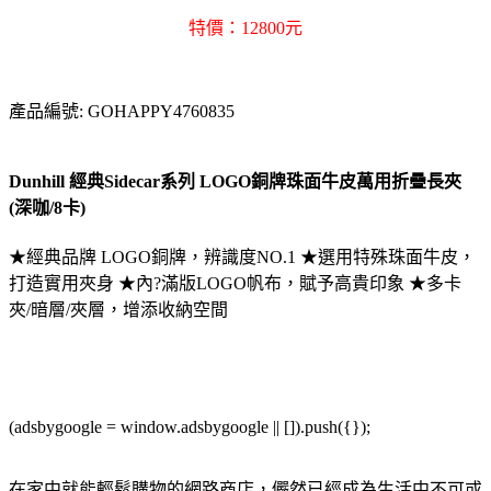
特價：12800元
產品編號: GOHAPPY4760835
Dunhill 經典Sidecar系列 LOGO銅牌珠面牛皮萬用折疊長夾
(深咖/8卡)
★經典品牌 LOGO銅牌，辨識度NO.1 ★選用特殊珠面牛皮，
打造實用夾身 ★內?滿版LOGO帆布，賦予高貴印象 ★多卡
夾/暗層/夾層，增添收納空間
(adsbygoogle = window.adsbygoogle || []).push({});
在家中就能輕鬆購物的網路商店，儼然已經成為生活中不可或