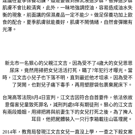
建議在夏季保養功課，還是要做到擦乳液這步驟，省掉這步驟
肌膚不會比較清爽，此外，一昧地強調控油，容易造成油水失
衡的現象，前面講的保濕產品一定不能少。做足保養功加上飲
食的配合，夏季肌膚就能養好，肌膚不鬧情緒，自然會彈嫩有
光澤。
新北市一名狠心的父親江文吉，因為受不了4歲大的女兒恩恩
尿床，竟然用掃把女兒活活打死，瞞了7年犯行才曝光。當
時，江文吉小兒子也下落不明，直到最近他才坦承，因為受不
了哭鬧，也對兒子痛下毒手，再用塑膠袋包裹棄屍床下。
台灣高等法院8月4日宣判，江文吉因符合自首要件，依法依故
意傷害兒童致死罪名，減刑判處8年有期徒刑。狠心的江文吉
有兩段婚姻，用掃把將與前妻生下的女兒打死之後，為了掩人
耳目，他把屍體裝入一只行李箱載往山區埋屍。
2014年，教育局發現江文吉女兒一直沒上學，一查之下殺女案