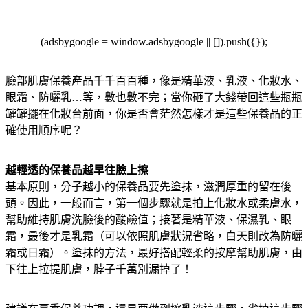
(adsbygoogle = window.adsbygoogle || []).push({});
臉部肌膚保養產品千千百百種，像是精華液、乳液、化妝水、
眼霜、防曬乳…等，數也數不完；當你砸了大錢帶回這些瓶瓶
罐罐擺在化妝台前面，你是否會茫然怎樣才是這些保養品的正
確使用順序呢？
越輕透的保養品越早往臉上擦
基本原則，分子越小的保養品要先塗抹，滋潤厚重的留在後
頭。因此，一般而言，第一個步驟就是拍上化妝水或柔膚水，
幫助維持肌膚洗臉後的酸鹼值；接著是精華液、保濕乳、眼
霜，最後才是乳霜（可以依照肌膚狀況省略，白天則改為防曬
霜或日霜）。塗抹的方法，最好搭配輕柔的按摩幫助肌膚，由
下往上拉提肌膚，脖子千萬別漏掉了！