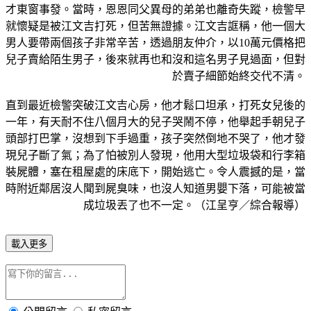
才東窗事發。當時，恩恩同父異母的弟弟也離奇失蹤，檢警早
就懷疑是被江文吉打死，但苦無證據。江文吉誆稱，他一個大
男人要帶兩個孩子非常辛苦，透過朋友仲介，以10萬元價格把
兒子賣給陌生男子，後來就再也和沒和這名男子見過面，但對
於賣子細節始終交代不清。
直到最近檢警突破江文吉心房，他才鬆口坦承，打死女兒後的
一年，有天耐不住八個月大的兒子哭鬧不停，他舉起手朝兒子
頭部打巴掌，沒想到下手過重，孩子突然倒地不哭了，他才發
現兒子斷了氣；為了怕被別人發現，他用大型垃圾袋和行李箱
裝屍體，塞在租屋處的床底下，開始逃亡。令人震撼的是，當
時附近鄰居沒人聞到屍臭味，也沒人知道男嬰下落，可能被當
成垃圾丟了也不一定。（江呈亨／綜合報導）
載入更多