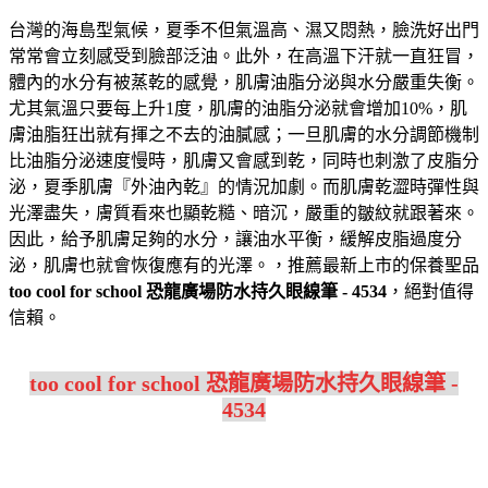
台灣的海島型氣候，夏季不但氣溫高、濕又悶熱，臉洗好出門
常常會立刻感受到臉部泛油。此外，在高溫下汗就一直狂冒，
體內的水分有被蒸乾的感覺，肌膚油脂分泌與水分嚴重失衡。
尤其氣溫只要每上升1度，肌膚的油脂分泌就會增加10%，肌
膚油脂狂出就有揮之不去的油膩感；一旦肌膚的水分調節機制
比油脂分泌速度慢時，肌膚又會感到乾，同時也刺激了皮脂分
泌，夏季肌膚『外油內乾』的情況加劇。而肌膚乾澀時彈性與
光澤盡失，膚質看來也顯乾糙、暗沉，嚴重的皺紋就跟著來。
因此，給予肌膚足夠的水分，讓油水平衡，緩解皮脂過度分
泌，肌膚也就會恢復應有的光澤。，推薦最新上市的保養聖品
too cool for school 恐龍廣場防水持久眼線筆 - 4534
，絕對值得
信賴。
too cool for school 恐龍廣場防水持久眼線筆 -
4534