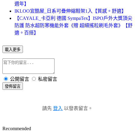
週年】
IKLOO宜酷屋_日系可疊伸縮鞋架1入【質感。舒適】
【CAYALE_卡亞利 德國 SympaTex】ISPO戶外大獎頂尖
防護 防水超防寒機能外套《贈 超細搖粒刷毛外套》【舒
適。百搭】
載入更多
公開留言
私密留言
發佈留言
請先
登入
以發表留言。
Recommended