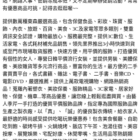
站，網路人事、管銷等成本低，又不定期舉辦促銷活動，常常
有優惠商品可挑，記得去逛逛喔~~
提供數萬種東森嚴選商品，包含保健食品、彩妝、珠寶、服
飾、內衣、旅遊、百貨、美食、3C及家電等眾多類別，雙重
資訊安全認證，購物最放心、服務最完整。
提供3C數位、生
活家電、各式耗材補充品銷售。領先業界推出3小時快速到貨
或至門市現場取貨服務，快速方便。
用平價的服飾，打造優質
有個性的女人，專營日韓平價流行女裝，並提供男裝、美體保
養、美妝雜貨等多元流行商品，豐富你的生活。
最方便的二手
書買賣平台，各式書籍、雜誌、電子書、 二手書、音樂CD、
電影DVD，嚴選推薦。
提供上萬款電視購物、網路熱銷商
品！蒐羅內著塑衣、美妝保養、服飾精品、3C家電、居家好
物、保健、機車...等商品優惠，讓您線上輕鬆逛盡興買。
由藝
人季芹一手打造的優質平價服飾品牌，指定專為國際服飾品牌
生產之製衣廠，以「真」、「誠」的優良製衣傳統，給衣家人
最舒適的時尚感受
提供吃喝玩樂優惠券！包含美食餐廳、自助
吃到飽、碳烤牛排、火鍋燒烤、飯店下午茶、泡湯住宿、美容
按摩、展覽娛樂、宅配好康、休閒零嘴、生活用品等熱銷類