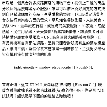
市場是一個集合許多網路商店的購物平台，提供上千種的商品
分類及商品搜尋等貼心服務，讓您可以依照喜好瀏覽的方式找
到自已希望購買的商品，享受購物的樂趣。
17Life滿足消費者
食衣住行育樂各方面的需求，舉凡知名餐飲集團、人氣美食、
頂級SPA、豪華旅遊行程，或是時尚美妝服飾、3C家電、宅配
熱銷、民生用品等，天天提供3折起超低優惠，讓消費者可即
時搶購好康並享受服務。
UNT為台灣最大網路美妝品牌，自
有品牌擁有自有網站通路，堅持只開發對肌膚有益的藥妝級產
品，維持平價，堅信保養不應該是一個奢侈品，主張男女老幼
皆有權利擁有健康舒適的肌膚。
(adsbygoogle = window.adsbygoogle || []).push({});
言歸正傳，這次 ET Mall 東森購物 推出的【Blossom Gal】暖
暖立體條紋棉毛質不起毛球褲襪(灰)真的很不錯，你是否也想
試試呢？趕快點擊下圖的的連結去瞧瞧吧！