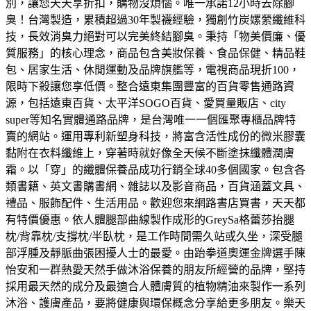
別，讓您天天享折扣，購物沒煩惱。
唯一承諾12小時去除腳
臭！台灣製造，累積超過30年製襪經驗，獨創竹炭嫘縈纖維科
技，長效消臭力絕對可以完美終結腳臭。
秉持「物美價廉、優
質服務」的核心理念，商品包含美妝保養、食品保健、精品鞋
包、居家生活、休閒運動及品牌旗艦等，電視商品現折100，
限時下殺讓您享低價。
整合遠東集團豐富的百貨零售通路資
源，包括遠東百貨、太平洋SOGO百貨、愛買量販店、city
super等知名實體通路品牌，是台灣唯一一個匯聚專櫃品牌特
賣的網站。
運用專利新塑身科技，將富含活性成份的微米膠囊
黏附在衣料纖維上，穿著時就好像全天候不斷塗抹纖體潤膚
霜。以「穿」的纖體保養品成功行銷全球40多個國家。
包含各
類書籍、英文書購書網、雜誌以及影音商品，百貨涵蓋文具、
禮品、服飾配件、生活用品。歡迎您來網路書店買書，天天都
有特價優惠。
依人體腿部曲線製作成形的GreySa格蕾莎抬腿
枕/背靠枕/支撐枕/半臥枕，是工作時間需久站或久坐，深受腿
部浮腫及靜脈曲張困擾人士的最愛。
由跆拳道奧運金牌選手陳
怡安和一群熱愛天然手做沐浴保養的朋友所經營的品牌，堅持
採用最天然的成分及最適合人體膚質的植物精油來製作一系列
沐浴、護膚產品，要將健康與環保概念分享給更多朋友。
樂天