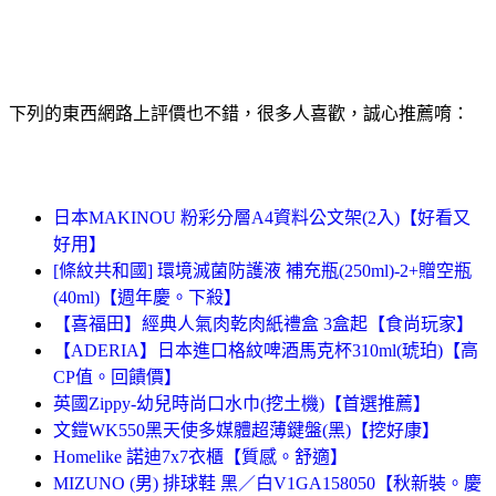
下列的東西網路上評價也不錯，很多人喜歡，誠心推薦唷：
日本MAKINOU 粉彩分層A4資料公文架(2入)【好看又
好用】
[條紋共和國] 環境滅菌防護液 補充瓶(250ml)-2+贈空瓶
(40ml)【週年慶。下殺】
【喜福田】經典人氣肉乾肉紙禮盒 3盒起【食尚玩家】
【ADERIA】日本進口格紋啤酒馬克杯310ml(琥珀)【高
CP值。回饋價】
英國Zippy-幼兒時尚口水巾(挖土機)【首選推薦】
文鎧WK550黑天使多媒體超薄鍵盤(黑)【挖好康】
Homelike 諾迪7x7衣櫃【質感。舒適】
MIZUNO (男) 排球鞋 黑／白V1GA158050【秋新裝。慶