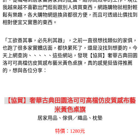
我越來越不喜歡出門逛街跟別人擠買東西，網路購物就相對輕
鬆有樂趣，各大購物網退換貨都很方便，而且可透過比價找到
相對便宜又實惠的東西。
「工欲善其事，必先利其器」，之前一直很想找類似的家俱，
也跑了很多家實體店面，都快累死了，還是沒找到想要的。今
天上網查詢、、、、、這些網站，發現【協貿】奢華古典田園
洛可可高檔仿皮質感布藝米黃色桌旗，真的感覺挺值得推薦
的，想與各位分享：
【協貿】奢華古典田園洛可可高檔仿皮質感布藝
米黃色桌旗
居家用品、傢俱／織品、枕墊
特價：1280元