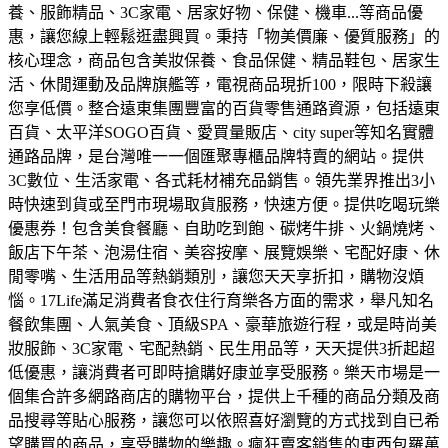
養、服飾精品、3C家電、居家好物、保健、機車...等商品優
惠，讓您線上輕鬆逛盡興買。
秉持「物美價廉、優質服務」的
核心理念，商品包含美妝保養、食品保健、精品鞋包、居家生
活、休閒運動及品牌旗艦等，電視商品現折100，限時下殺讓
您享低價。
整合遠東集團豐富的百貨零售通路資源，包括遠東
百貨、太平洋SOGO百貨、愛買量販店、city super等知名實體
通路品牌，是台灣唯一一個匯聚專櫃品牌特賣的網站。
提供
3C數位、生活家電、各式耗材補充品銷售。領先業界推出3小
時快速到貨或至門市現場取貨服務，快速方便。
提供吃喝玩樂
優惠券！包含美食餐廳、自助吃到飽、碳烤牛排、火鍋燒烤、
飯店下午茶、泡湯住宿、美容按摩、展覽娛樂、宅配好康、休
閒零嘴、生活用品等熱銷類別，讓您天天享折扣，購物沒煩
惱。
17Life滿足消費者食衣住行育樂各方面的需求，舉凡知名
餐飲集團、人氣美食、頂級SPA、豪華旅遊行程，或是時尚美
妝服飾、3C家電、宅配熱銷、民生用品等，天天提供3折起超
低優惠，讓消費者可即時搶購好康並享受服務。
樂天市場是一
個集合許多網路商店的購物平台，提供上千種的商品分類及商
品搜尋等貼心服務，讓您可以依照喜好瀏覽的方式找到自已希
望購買的商品，享受購物的樂趣。
瘋狂賣客銷售的東西包羅萬