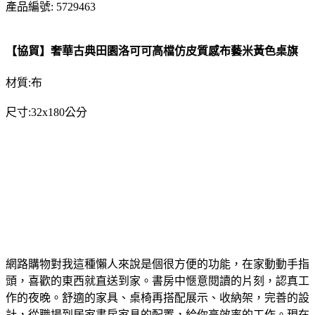
產品編號: 5729463
【協貿】奢華古典田園洛可可高檔仿皮質感布藝米黃色桌旗
材質:布
尺寸:32x180公分
網路購物對我這種懶人來說是個很方便的功能，在家動動手指
頭，喜歡的東西就直送到家。書房中愜意閱讀的片刻，認真工
作的夜晚。舒適的家具、桌椅再搭配展示、收納架，完善的設
計，從職場到居家書房家具的配置，給你高效率的工作。現在