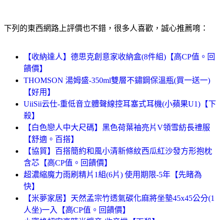
下列的東西網路上評價也不錯，很多人喜歡，誠心推薦唷：
【收納達人】德思克創意家收納盒(8件組)【高CP值。回
饋價】
THOMSON 湯姆盛-350ml雙層不鏽鋼保溫瓶(買一送一)
【好用】
UiiSii云仕-重低音立體聲線控耳塞式耳機(小蘋果U1)【下
殺】
【白色戀人中大尺碼】黑色荷葉袖亮片V領雪紡長禮服
【舒適。百搭】
【協貿】百搭簡約和風小清新條紋西瓜紅沙發方形抱枕
含芯【高CP值。回饋價】
超濃縮魔力雨刷精片1組(6片) 使用期限-5年【先睹為
快】
【米夢家居】天然孟宗竹透氣碳化麻將坐墊45x45公分(1
人坐)一入【高CP值。回饋價】