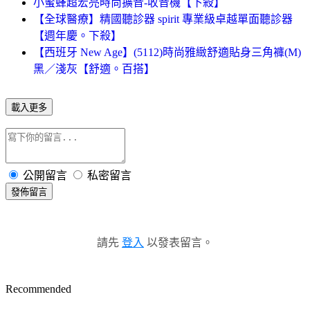
小蜜蜂超宏亮時尚擴音-收音機【下殺】
【全球醫療】精國聽診器 spirit 專業級卓越單面聽診器
【週年慶。下殺】
【西班牙 New Age】(5112)時尚雅緻舒適貼身三角褲(M)
黑／淺灰【舒適。百搭】
載入更多
公開留言
私密留言
發佈留言
請先
登入
以發表留言。
Recommended