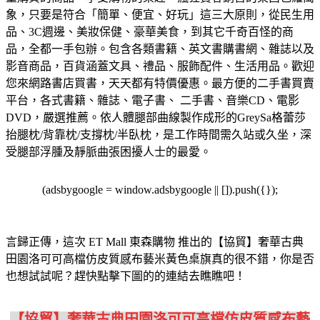
象，只要是符合「簡單、便宜、好玩」這三大原則，從民生用
品、3C週邊、美妝保健、豪華美食，到其它千奇百怪的商
品，全都一手包辦。
包含各類書籍、英文書購書網、雜誌以及
影音商品，百貨涵蓋文具、禮品、服飾配件、生活用品。歡迎
您來網路書店買書，天天都有特價優惠。
最方便的二手書買賣
平台，各式書籍、雜誌、電子書、 二手書、音樂CD、電影
DVD，嚴選推薦。
依人體腿部曲線製作成形的GreySa格蕾莎
抬腿枕/背靠枕/支撐枕/半臥枕，是工作時間需久站或久坐，深
受腿部浮腫及靜脈曲張困擾人士的最愛。
(adsbygoogle = window.adsbygoogle || []).push({});
言歸正傳，這次 ET Mall 東森購物 推出的【協貿】奢華古典
田園洛可可高檔仿皮質感布藝米黃色桌旗真的很不錯，你是否
也想試試呢？趕快點擊下圖的的連結去瞧瞧吧！
【協貿】奢華古典田園洛可可高檔仿皮質感布藝