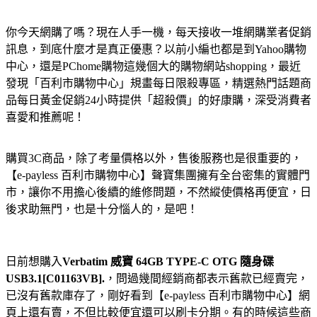
你今天網購了嗎？現在人手一機，每天接收一堆網購業者促銷
訊息，到底什麼才是真正優惠？以前小編也都是到Yahoo購物
中心，還是PChome購物這幾個大的購物網站shopping，最近
發現「百利市購物中心」規畫每日限殺專區，精選熱門話題商
品每日黃金促銷24小時提供「超殺價」的好康購，深受消費者
喜愛和推薦呢！
購買3C商品，除了考量價格以外，售後服務也是很重要的，
【e-payless 百利市購物中心】聲寶集團擁有全台密集的實體門
市，讓你不用擔心後續的維修問題，不然縱使價格再便宜，日
後求助無門，也是十分惱人的，是吧！
日前想購入
Verbatim 威寶 64GB TYPE-C OTG 隨身碟
USB3.1[C01163VB].
，問過幾間經銷商都表示舊款已經賣完，
已沒有舊款庫存了，剛好看到【e-payless 百利市購物中心】網
頁上還有賣，不但比較便宜還可以刷卡分期。有的時候這些商