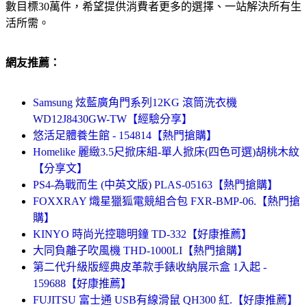
數目標30萬件，希望提供消費者更多的選擇、一站解決所有生
活所需。
網友推薦：
Samsung 炫藍廣角門系列12KG 滾筒洗衣機
WD12J8430GW-TW【經驗分享】
悠活足體養生館 - 154814【熱門搶購】
Homelike 麗緻3.5尺掀床組-單人掀床(四色可選)胡桃木紋
【分享文】
PS4-為戰而生 (中英文版) PLAS-05163【熱門搶購】
FOXXRAY 熾星獵狐電競組合包 FXR-BMP-06.【熱門搶
購】
KINYO 時尚光控聰明鐘 TD-332【好康推薦】
大同負離子吹風機 THD-1000LI【熱門搶購】
第二代升級版經典皮革款手錶收納展示盒 1入起 -
159688【好康推薦】
FUJITSU 富士通 USB有線滑鼠 QH300 紅.【好康推薦】