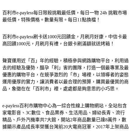
百利市e-payless每日限殺挑戰最低價，每日一物 24h 挑戰市場
最低價，特殊價格。數量有限。每日11點換檔！
百利市e-payless刷卡送1000元回饋金，月刷月好康，中信卡最
高回饋1000元，月刷月有禮，台銀卡刷滿額就送烤箱！
聲寶運用近「百」年的經驗，積極參與網路購物平台，利用過
去的經驗及優勢，醞孕「利」害的團隊，打造一個最專業及最
優惠的購物平台，在競爭激烈的「市」場裡，以領導者的姿態
運用優厚的實力，讓消費者以最合理的預算，購買最優質的商
品，象徵在在「百利市」裡，處處都是夠意思的小巧思。
e-payless百利市購物中心為一綜合性線上購物網站，全站包含
家電影音、3C數位、食品票券、生活用品、婦幼長青、流行
精品、戶外汽機車共7大館，開站2年商品數量已達8萬件，數
據顯示產品成長率榮獲台灣前20大電商冠軍，2017年上架商品